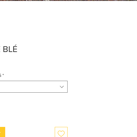
 BLÉ
S
*
r