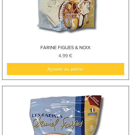
Aperçu rapide
FARINE FIGUES & NOIX
Prix
4,99 €
Ajouter au panier