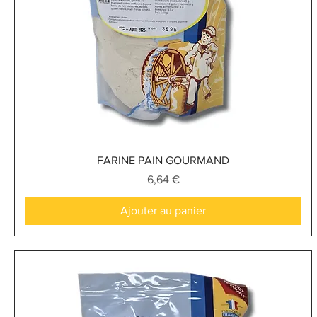
Aperçu rapide
FARINE PAIN GOURMAND
Prix
6,64 €
Ajouter au panier