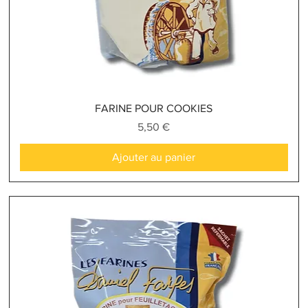
Aperçu rapide
FARINE POUR COOKIES
Prix
5,50 €
Ajouter au panier