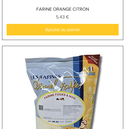
Aperçu rapide
FARINE ORANGE CITRON
Prix
5,43 €
Ajouter au panier