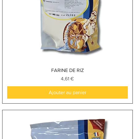
Aperçu rapide
FARINE DE RIZ
Prix
4,61 €
Ajouter au panier