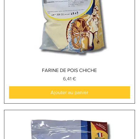
Aperçu rapide
FARINE DE POIS CHICHE
Prix
6,41 €
Ajouter au panier