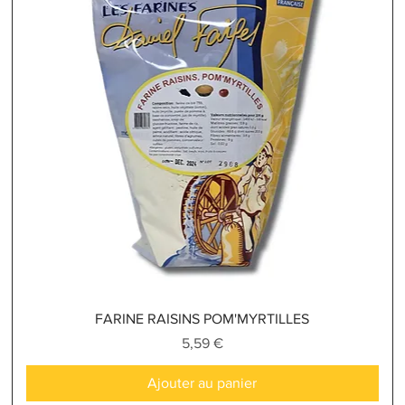
Aperçu rapide
FARINE RAISINS POM'MYRTILLES
Prix
5,59 €
Ajouter au panier