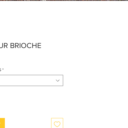
UR BRIOCHE
S
*
r