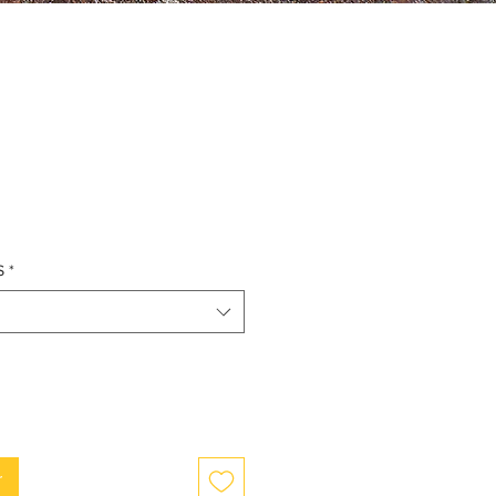
S
*
r