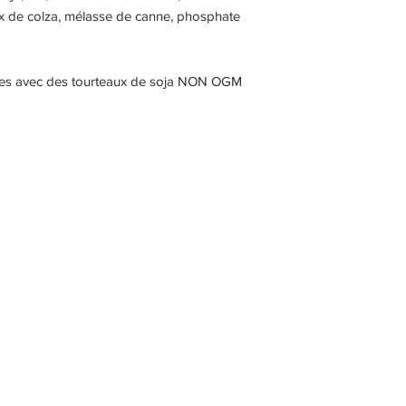
ux de colza, mélasse de canne, phosphate
vous si vous pouvez 
annuler votre comma
F 8,00 €
Nos produits expédié
E 16,00 €
risques et périls du de
ées avec des tourteaux de soja NON OGM
d’avaries ou de perte
F 11,00 €
d’exercer tout recour
E 22,00 €
responsables.
F 16,00 €
E 52,00 €
F 21,00 €
E 62,00 €