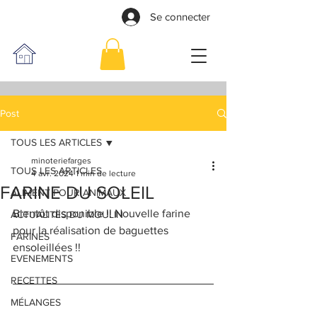
Se connecter
Post
TOUS LES ARTICLES
minoteriefarges
TOUS LES ARTICLES
4 avr. 2024
1 min de lecture
FARINE DU SOLEIL
ALIMENT POUR ANIMAUX
Bientôt disponible !! Nouvelle farine 
ACTUALITES DU MOULIN
pour la réalisation de baguettes 
FARINES
ensoleillées !! 
EVENEMENTS
RECETTES
MÉLANGES