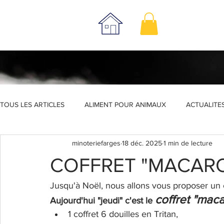
TOUS LES ARTICLES
ALIMENT POUR ANIMAUX
ACTUALITE
minoteriefarges
18 déc. 2025
1 min de lecture
MÉLANGES
VIDÉO
PROMO
COFFRETS CADEA
COFFRET "MACAR
Jusqu'à Noël, nous allons vous proposer un co
coffret "mac
Aujourd'hui "jeudi" c'est le 
1 coffret 6 douilles en Tritan,