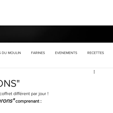
S DU MOULIN
FARINES
EVENEMENTS
RECETTES
UX
COFFRETS DE NOËL
EPIKURIUM
SALON LOCAL
ONS"
ffret différent par jour !
arons"
 comprenant :