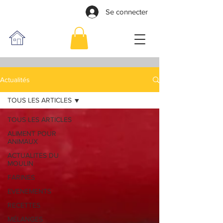
Se connecter
Actualités
TOUS LES ARTICLES
TOUS LES ARTICLES
ALIMENT POUR
ANIMAUX
ACTUALITES DU
MOULIN
FARINES
EVENEMENTS
RECETTES
MÉLANGES