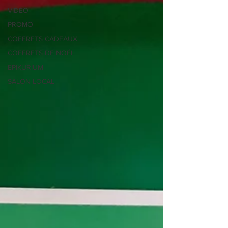
VIDÉO
PROMO
COFFRETS CADEAUX
COFFRETS DE NOËL
EPIKURIUM
SALON LOCAL