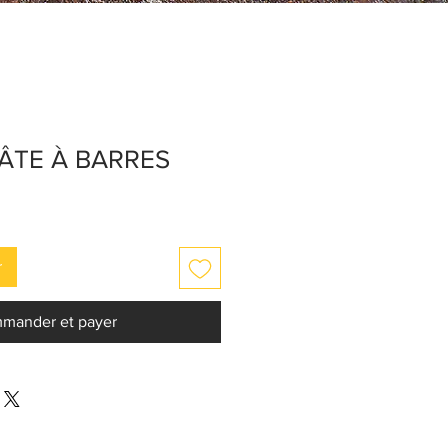
ÂTE À BARRES
r
mander et payer