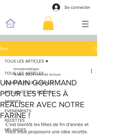
Se connecter
Post
TOUS LES ARTICLES
minoteriefarges
TOUS LES ARTICLES
16 déc. 2024
1 min de lecture
UN PAIN GOURMAND
ALIMENT POUR ANIMAUX
POUR LES FÊTES À
ACTUALITES DU MOULIN
FARINES
RÉALISER AVEC NOTRE
EVENEMENTS
FARINE !
RECETTES
C'est bientôt les fêtes de fin d'année et 
MÉLANGES
nous vous proposons une idée recette. 