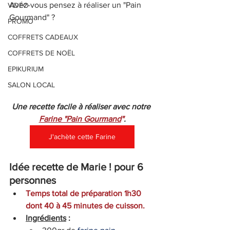
Avez-vous pensez à réaliser un "Pain 
VIDÉO
Gourmand" ?
PROMO
COFFRETS CADEAUX
COFFRETS DE NOËL
EPIKURIUM
SALON LOCAL
Une recette facile à réaliser avec notre 
Farine "Pain Gourmand
"
.
J'achète cette Farine
Idée recette de Marie ! pour 6 
personnes
Temps total de préparation 1h30 
dont 40 à 45 minutes de cuisson.
Ingrédients
 :