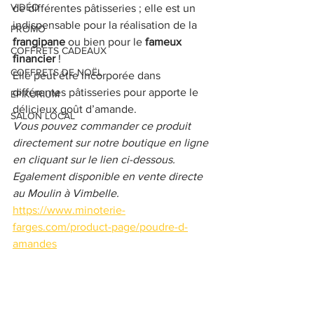
VIDÉO
de différentes pâtisseries ; elle est un 
indispensable pour la réalisation de la 
PROMO
frangipane
 ou bien pour le 
fameux 
COFFRETS CADEAUX
financier
 !
COFFRETS DE NOËL
Elle peut être incorporée dans 
différentes pâtisseries pour apporte le 
EPIKURIUM
délicieux goût d’amande.
SALON LOCAL
Vous pouvez commander ce produit 
directement sur notre boutique en ligne 
en cliquant sur le lien ci-dessous. 
Egalement disponible en vente directe 
au Moulin à Vimbelle.
https://www.minoterie-
farges.com/product-page/poudre-d-
amandes