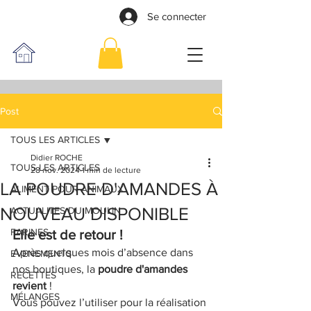
Se connecter
Post
TOUS LES ARTICLES
Didier ROCHE
TOUS LES ARTICLES
28 nov. 2024
1 min de lecture
LA POUDRE D'AMANDES À
ALIMENT POUR ANIMAUX
NOUVEAU DISPONIBLE
ACTUALITES DU MOULIN
FARINES
Elle est de retour !
Après quelques mois d’absence dans 
EVENEMENTS
nos boutiques, la
 poudre d'amandes 
RECETTES
revient
 !
MÉLANGES
Vous pouvez l’utiliser pour la réalisation 